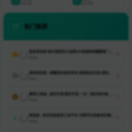
总访问量
运行天数
热门推荐
星浚项目网-每天更新各大收费VIP资源和网赚教程（星
1
浚网创）
666
首码项目网 - 网赚项目首码发布-网络创业交流-首码论
2
坛
614
奢表汇商城 - 高仿手表,精仿手表,一比一高仿表价格-名
3
表汇商城
608
综信查 - 综合信息查询工具平台-车牌号在线查询车辆信
4
息_法院执行信息等聚合查询
595