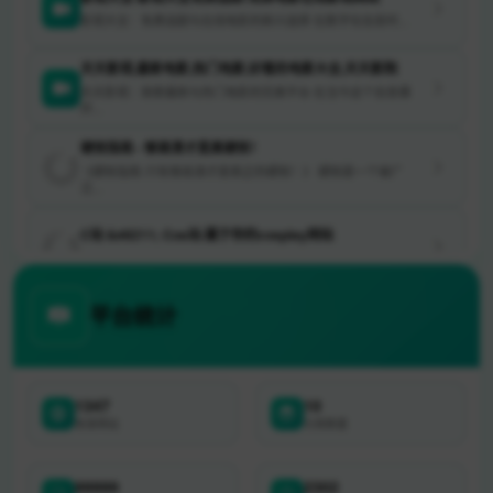
影视大全：免费追剧与在线电影的新兴选择 在数字化信息时...
天天影视,最新电影,热门电影,好看的电影大全,天天影院
天天影视：探索最新与热门电影的完美平台 在当今这个信息爆
炸...
硬核指南 - 够高清才是真硬核！
《硬核指南-只有够高清才是真正的硬核！》 硬核是一个被广
泛...
C站 &#8211; Cos站·属于你的cosplay网站
Cosplay（即角色扮演）是一种寻求梦想和表达兴趣的艺术形...
平台统计
1347
10
收录网站
分类数量
99999
2302