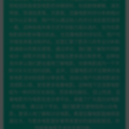
轻松找到各类型电影的详细资料，包括剧情梗概、演员
阵容、导演信息等。尤其是，豆瓣电影的评分系统相对
较为公正客观，用户可以通过他人的评分决定是否值得
一看。这种信息共享方式不仅助力观众选片，也为优质
电影提供更多曝光机会。 在豆瓣电影的评论区，用户可
尽情发表看法和评论。这里汇聚了影评人的专业分析和
普通观众的真实感受。通过评论，我们能了解到不同群
体对一部影片的看法，碰撞出更多观点和思考。这种信
息共享让我们更全面地了解电影，也使电影成为一个不
断讨论与交流的话题。 此外，豆瓣电影还不定期举办各
类电影活动如观影分享会等。活动让用户与其他影迷交
流观影心得，发现更多有趣电影。这种线下交流使电影
成为一种共同文化体验，而非单向娱乐。 综上所述，豆
瓣电影作为电影信息分享平台，承载了广大观众对电影
的热情。通过这个平台，我们能更方便地找到心仪电
影，更深入地了解和讨论电影。希望豆瓣电影能继续发
展壮大，为更多电影爱好者带来更好的体验和资讯，共
同探索电影艺术的无限可能。