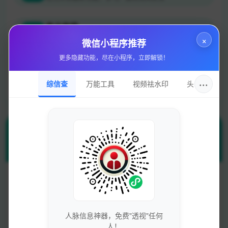
专业指导
×
微信小程序推荐
一对一专业咨询服务，个性化网站优化建议
更多隐藏功能，尽在小程序，立即解锁！
技术支持
···
综信查
万能工具
视频祛水印
头像圈
7×24小时技术支持，快速响应解决问题
站长工具
Whois查询
备案查询
人脉信息神器，免费"透视"任何
人！