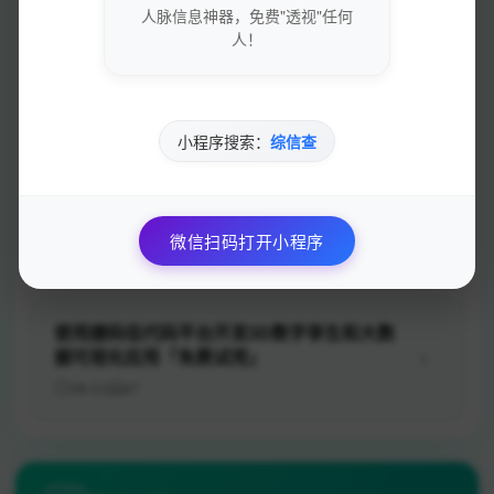
人脉信息神器，免费"透视"任何
人！
什么是一站式数据管理的物联网平台？
08-31
46
小程序搜索：
综信查
2025年国内十大工业物联网平台分析报告揭
晓
微信扫码打开小程序
08-31
144
使用捷码低代码平台开发3D数字孪生和大数
据可视化应用「免费试用」
08-31
47