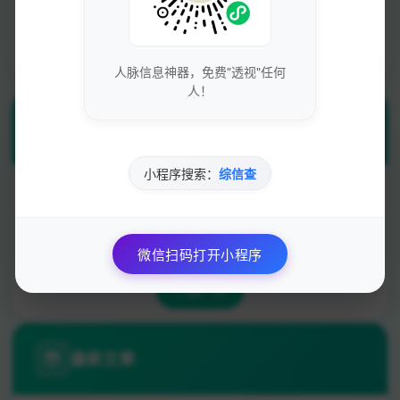
更轻松
09-03
53
人脉信息神器，免费"透视"任何
人！
随机一言
小程序搜索：
综信查
现实且刻薄，清醒一点，人人都是 事不关己高高
挂起。
微信扫码打开小程序
换一句
最新文章