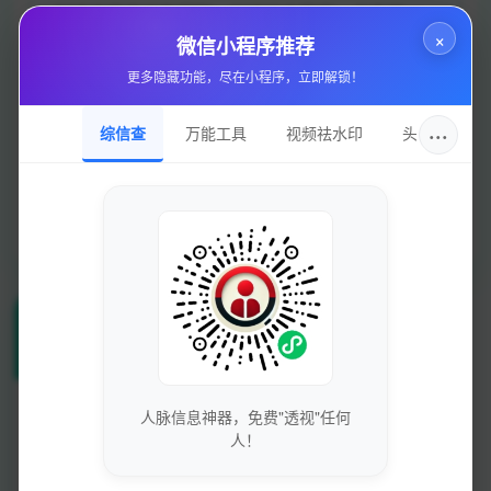
射手座明日运势预测：好运正向而行，龙马精
×
神助你驶向成功！
微信小程序推荐
09-03
38
更多隐藏功能，尽在小程序，立即解锁！
···
综信查
万能工具
视频祛水印
头像圈
射手座必看！明日运势揭秘，汉程网座星座详
解
09-03
58
随机一言
人脉信息神器，免费"透视"任何
大部分人不存在智商碾压，只存在熟能生巧。
人！