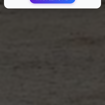
随机一言
百花丛中过，片叶不沾身。
换一句
最新文章
三角洲行动手游辅助下载-透视自瞄物资显示免费版
08-10
2
三角洲行动黑科技：透视自瞄物资全显
08-10
6