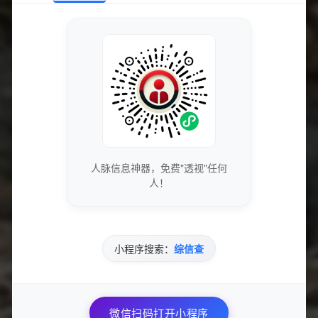
《惊人发现：六个脚本同时上线，英雄联盟外
挂现象再被揭露》
09-06
59
《LOL游戏中的五大最有趣外挂揭秘：跳伞训
练营全解析》
09-06
58
人脉信息神器，免费"透视"任何
人！
LOL最有意思的五个外挂是什么？跳伞训练营
盘点！
小程序搜索：
综信查
09-06
121
微信扫码打开小程序