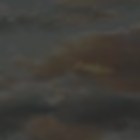
阅读量：57
点赞
分享
收藏
0
上一篇
绝地求生辅助卡盟24小时自动发卡平台，提供
pubg挂、锁头、透视等功能
下一篇
三角洲行动手游辅助下载-透视自瞄物资显示免费
版
相关推荐