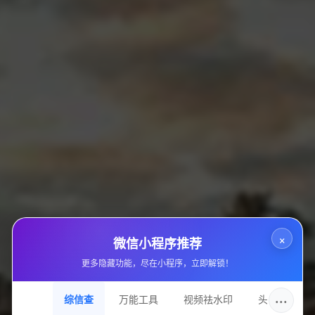
《绝地求生辅助教程：多功能透视与稳定外挂
使用指南》
09-06
70
《绝地求生新辅助工具发布：AI透视与自瞄一
体化，助你轻松上大师！》
09-06
94
×
微信小程序推荐
《LOL游戏揭秘：六大脚本工具曝光，英雄联
更多隐藏功能，尽在小程序，立即解锁！
盟外挂真相大白》
09-06
63
···
综信查
万能工具
视频祛水印
头像圈